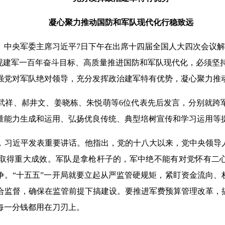
凝心聚力推动国防和军队现代化行稳致远
央军委主席习近平7日下午在出席十四届全国人大四次会议解
实现建军一百年奋斗目标、高质量推进国防和军队现代化，必须坚
强党对军队绝对领导，充分发挥政治建军特有优势，凝心聚力推
、郝井文、姜晓栋、朱悦萌等6位代表先后发言，分别就跨
量能力生成和运用、弘扬优良传统、典型培树宣传和学习运用等
近平发表重要讲话。他指出，党的十八大以来，党中央领导
取得重大成效。军队是拿枪杆子的，军中绝不能有对党怀有二
争。“十五五”一开局就要立起从严监管硬规矩，紧盯资金流向、
合监督，确保在监管前提下搞建设。要推进军费预算管理改革，
每一分钱都用在刀刃上。