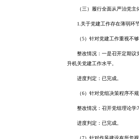
（三）履行全面从严治党主
1.关于党建工作存在薄弱环
（5）针对党建工作重视不
整改情况：一是召开定期议
升机关党建工作水平。
进度判定：已完成。
（6）针对党组决策程序不
整改情况：召开党组理论学
进度判定：已完成。
（7）针对作风建设有所忽