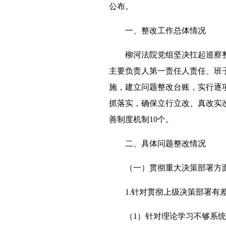
公布。
一、整改工作总体情况
柳河法院党组坚决扛起巡察
主要负责人第一责任人责任、班
施，建立问题整改台账，实行逐
抓落实，确保立行立改、真改实改
善制度机制10个。
二、具体问题整改情况
（一）贯彻重大决策部署方
1.针对贯彻上级决策部署有
（1）针对理论学习不够系