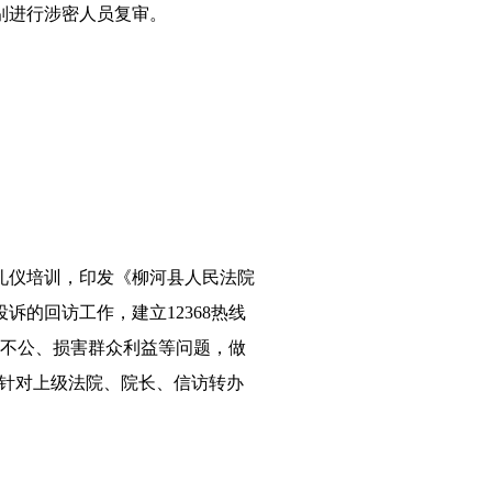
别进行涉密人员复审。
礼仪培训，印发《柳河县人民法院
的回访工作，建立12368热线
法不公、损害群众利益等问题，做
理。针对上级法院、院长、信访转办