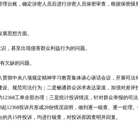
管理台账，确定涉密人员后进行涉密人员保密审查，根据保密级
发展思想方面。
意识，甚至出现侵害群众利益行为的问题。
益有欠缺的问题。
入贯彻中央八项规定精神学习教育集体谈心谈话会议，开展司法
设、规范司法行为；二是畅通群众诉求表达渠道，加强对差评投诉
12368工单全部办理；三是统计投诉情况，针对群众举报的司
28起12368投诉共形成28份情况说明，做到逐一核查、逐一处
台的共15件投诉，均进行核查，对投诉原因查明并回复。