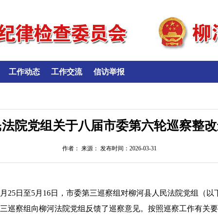
工作动态
工作交流
信访举报
民法院党组关于八届市委第六轮巡察整改
作者： 来源： 发布时间：2026-03-31
年3月25日至5月16日，市委第三巡察组对柳河县人民法院党组（
市委第三巡察组向柳河法院党组反馈了巡察意见。按照巡察工作有关