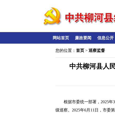
网站首页
廉政要闻
信息公开
您的位置：
首页
>
巡察监督
中共柳河县人
根据市委统一部署，2025
级巡察。2025年6月11日，