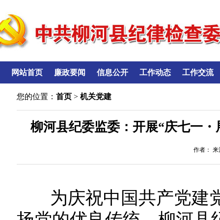
网站首页
廉政要闻
信息公开
工作动态
工作交流
您的位置：
首页
>
机关党建
柳河县纪委监委：开展“庆七一・
作者： 来源
为庆祝中国共产党建党
扬党的优良传统，柳河县