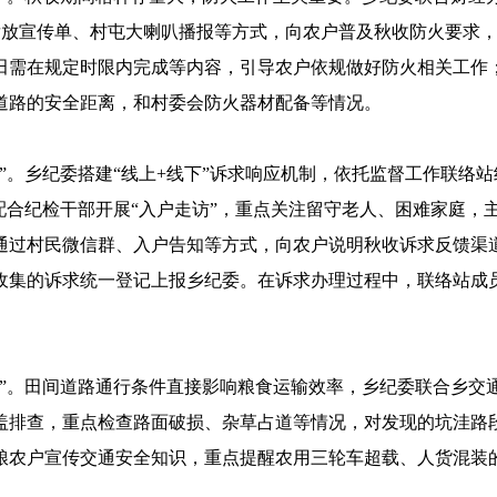
过发放宣传单、村屯大喇叭播报等方式，向农户普及秋收防火要求
田需在规定时限内完成等内容，引导农户依规做好防火相关工作；
道路的安全距离，和村委会防火器材配备等情况。
”。乡纪委搭建“线上+线下”诉求响应机制，依托监督工作联络
配合纪检干部开展“入户走访”，重点关注留守老人、困难家庭，
通过村民微信群、入户告知等方式，向农户说明秋收诉求反馈渠
收集的诉求统一登记上报乡纪委。在诉求办理过程中，联络站成
关”。田间道路通行条件直接影响粮食运输效率，乡纪委联合乡交
盖排查，重点检查路面破损、杂草占道等情况，对发现的坑洼路
粮农户宣传交通安全知识，重点提醒农用三轮车超载、人货混装