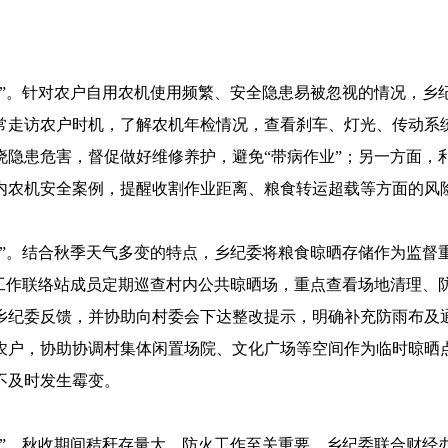
关”。针对农户自用农机使用频繁、安全隐患易被忽视的情况，乡
常走访农户时机，了解农机年检情况，查看刹车、灯光、传动系
晓隐患危害，督促做好维修养护，避免“带病作业”；另一方面，
内农机安全案例，提醒收割作业距离、粮食转运超载等方面的风
关”。结合秋季天气多变的特点，乡纪委将粮食晾晒存储作为监督
督工作联络站成员定期巡查村内公共晾晒场，重点查看场地清理、
乡纪委反馈，并协助向村委会下达整改提示，明确补充防雨布及
农户，协助协调村集体闲置场院、文化广场等空间作为临时晾晒
不及时发生霉变。
关”。秋收期间秸秆存量大，防火工作至关重要。乡纪委联合财经