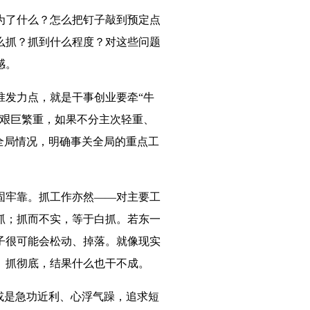
为了什么？怎么把钉子敲到预定点
么抓？抓到什么程度？对这些问题
感。
准发力点，就是干事创业要牵“牛
务艰巨繁重，如果不分主次轻重、
全局情况，明确事关全局的重点工
固牢靠。抓工作亦然——对主要工
抓；抓而不实，等于白抓。若东一
子很可能会松动、掉落。就像现实
、抓彻底，结果什么也干不成。
或是急功近利、心浮气躁，追求短