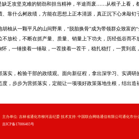
或是缺乏攻坚克难的韧劲和担当精神，半途而废……从根子上看，
绩、靠什么树政绩，方能在思想上正本清源，真正沉下心来敲钉
地胡柚从一颗平凡的山间野果，“脱胎换骨”成为带领群众致富的
位不放松，不断在抓产量、质量、销量上下功夫，历经低谷而不
的胸怀，一锤接着一锤敲，一茬接着一茬干，稳扎稳打，一贯到底
抓落实，检验干部的政绩观。面向新征程，拿出深学习、实调研
态度，步步为营抓落实，定能让一项项好政策落地生根，结出造
主办单位: 吉林省通化市柳河县纪委 技术支持: 中国联合网络通信有限公司通化市分
吉ICP备17006465号