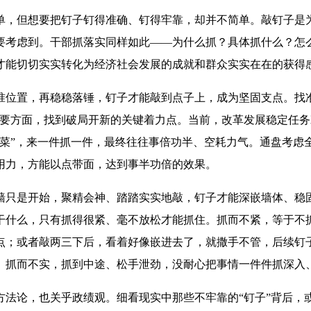
单，但想要把钉子钉得准确、钉得牢靠，却并不简单。敲钉子是
要考虑到。干部抓落实同样如此——为什么抓？具体抓什么？怎
才能切切实实转化为经济社会发展的成就和群众实实在在的获得
准位置，再稳稳落锤，钉子才能敲到点子上，成为坚固支点。找
主要方面，找到破局开新的关键着力点。当前，改革发展稳定任
是菜”，来一件抓一件，最终往往事倍功半、空耗力气。通盘考虑
用力，方能以点带面，达到事半功倍的效果。
墙只是开始，聚精会神、踏踏实实地敲，钉子才能深嵌墙体、稳
干什么，只有抓得很紧、毫不放松才能抓住。抓而不紧，等于不
点；或者敲两三下后，看着好像嵌进去了，就撒手不管，后续钉
、抓而不实，抓到中途、松手泄劲，没耐心把事情一件件抓深入
方法论，也关乎政绩观。细看现实中那些不牢靠的“钉子”背后，