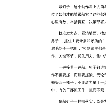
敲钉子，这个动作看上去简
位？如何才能敲紧敲实？这些都
心里有数、举措得宜，决策部署
找准发力点。看清墙面、找
鼻子”，抓住主要矛盾和矛盾的
眉毛胡子一把抓，“捡到筐里都
作、关键环节，优先用力、集中
一锤接着一锤敲。钉子钉进
作不但要抓，而且要抓紧。无论
榔头西一棒子，不集聚力量于一
中，有的干部抓工作，抓而不紧
像敲钉子一样抓落实，既是