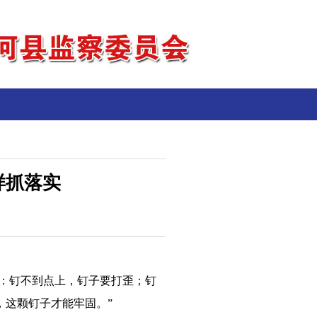
样抓落实
子：钉不到点上，钉子要打歪；钉
，这颗钉子才能牢固。”