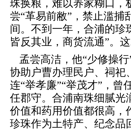
珠换粮，难以养家糊口，
尝“革易前敝”，禁止滥捕
间。不到一年，合浦的珍
皆反其业，商货流通”。这
孟尝高洁，他“少修操行
协助户曹办理民户、祠祀
连“举孝廉”“举茂才”，
任郡守。合浦南珠细腻光
价值和药用价值都很高，
珍珠作为土特产、纪念品