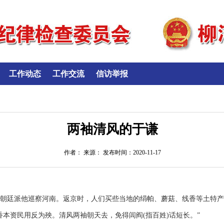
工作动态
工作交流
信访举报
两袖清风的于谦
作者： 来源： 发布时间：2020-11-17
，朝廷派他巡察河南。返京时，人们买些当地的绢帕、蘑菇、线香等土特
本资民用反为殃。清风两袖朝天去，免得闾阎(指百姓)话短长。”