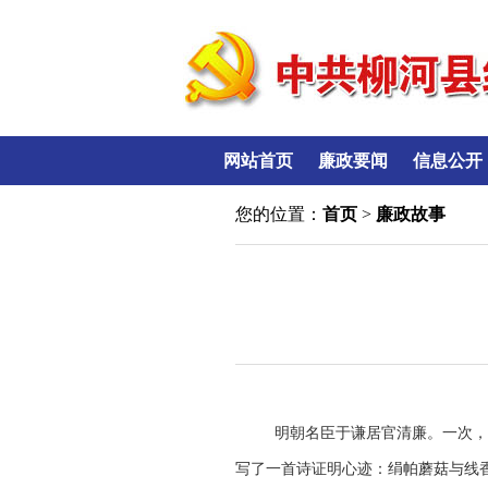
网站首页
廉政要闻
信息公开
您的位置：
首页
>
廉政故事
明朝名臣于谦居官清廉。一次
写了一首诗证明心迹：绢帕蘑菇与线香